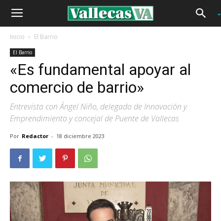
Inicio
El Barrio
El Barrio
«Es fundamental apoyar al
comercio de barrio»
Entrevista con Ángel Niño, delegado de Innovación y
Emprendimiento y concejal de Puente de Vallecas
Por
Redactor
-
18 diciembre 2023