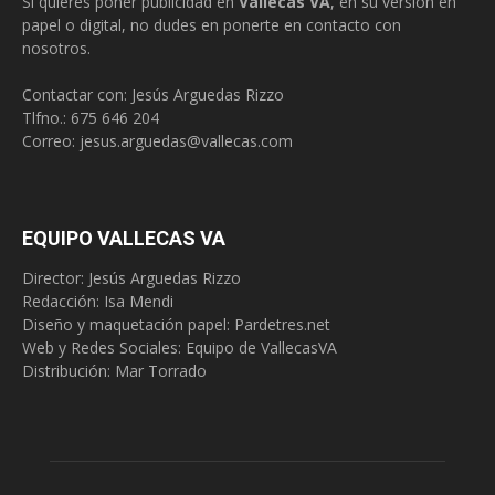
Si quieres poner publicidad en
Vallecas VA
, en su versión en
papel o digital, no dudes en ponerte en contacto con
nosotros.
Contactar con: Jesús Arguedas Rizzo
Tlfno.:
675 646 204
Correo:
jesus.arguedas@vallecas.com
EQUIPO VALLECAS VA
Director: Jesús Arguedas Rizzo
Redacción:
Isa Mendi
Diseño y maquetación papel: Pardetres.net
Web y Redes Sociales:
Equipo de VallecasVA
Distribución: Mar Torrado