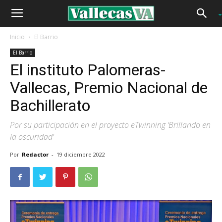
Inicio
El Barrio
El Barrio
El instituto Palomeras-
Vallecas, Premio Nacional de
Bachillerato
Por su participación en el proyecto eTwinning ‘Brillando en
la oscuridad’
Por
Redactor
-
19 diciembre 2022