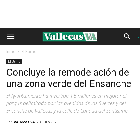
Inicio
El Barrio
El Barrio
Concluye la remodelación de
una zona verde del Ensanche
El Ayuntamiento ha invertido 1,5 millones en mejorar el
parque delimitado por las avenidas de las Suertes y del
Ensanche de Vallecas y la calle de Cañada del Santísimo
Por
Vallecas VA
-
6 julio 2026