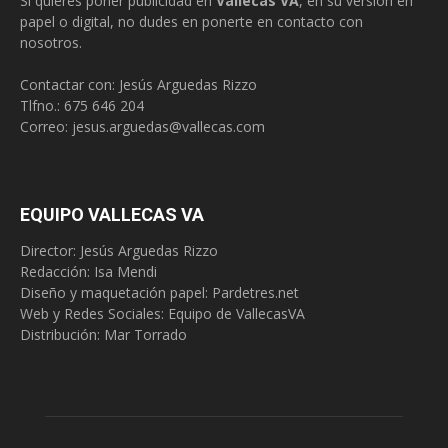
Si quieres poner publicidad en
Vallecas VA
, en su versión en
papel o digital, no dudes en ponerte en contacto con
nosotros.
Contactar con: Jesús Arguedas Rizzo
Tlfno.:
675 646 204
Correo:
jesus.arguedas@vallecas.com
EQUIPO VALLECAS VA
Director: Jesús Arguedas Rizzo
Redacción:
Isa Mendi
Diseño y maquetación papel: Pardetres.net
Web y Redes Sociales:
Equipo de VallecasVA
Distribución: Mar Torrado