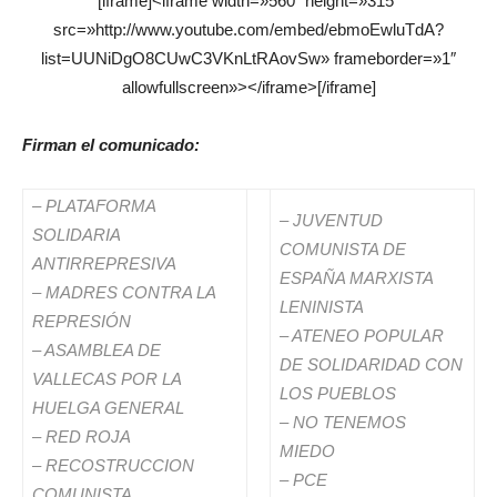
[iframe]<iframe width=»560″ height=»315″
src=»http://www.youtube.com/embed/ebmoEwluTdA?
list=UUNiDgO8CUwC3VKnLtRAovSw» frameborder=»1″
allowfullscreen»></iframe>[/iframe]
Firman el comunicado:
– PLATAFORMA
– JUVENTUD
SOLIDARIA
COMUNISTA DE
ANTIRREPRESIVA
ESPAÑA MARXISTA
– MADRES CONTRA LA
LENINISTA
REPRESIÓN
– ATENEO POPULAR
– ASAMBLEA DE
DE SOLIDARIDAD CON
VALLECAS POR LA
LOS PUEBLOS
HUELGA GENERAL
– NO TENEMOS
– RED ROJA
MIEDO
– RECOSTRUCCION
– PCE
COMUNISTA