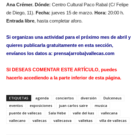
Ana Crémer.
Dónde:
Centro Cultural Paco Rabal (C/ Felipe
de Diego, 11).
Fecha:
jueves 15 de marzo.
Hora:
20:00 h.
Entrada libre
, hasta completar aforo.
Si organizas una actividad para el próximo mes de
abril y
quieres publicarla gratuitamente en esta sección,
envíanos los datos a:
prensa(arroba)vallecas.com
SI DESEAS COMENTAR ESTE ARTÍCULO, puedes
hacerlo accediendo a la parte inferior de esta página.
ETIQUETAS
agenda
conciertos
diversión
Dulceneus
eventos
exposiciones
juan carlos saire
musica
puente de vallecas
Sala Hebe
valle del kas
vallecana
vallecano
vallecas
vallecasva
vallekas
villa de vallecas