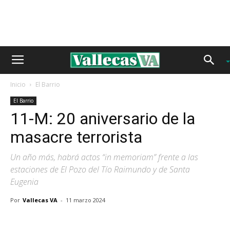
Inicio
El Barrio
El Barrio
11-M: 20 aniversario de la
masacre terrorista
Un año más, habrá actos “in memoriam” frente a las
estaciones de El Pozo del Tío Raimundo y de Santa
Eugenia
Por
Vallecas VA
-
11 marzo 2024