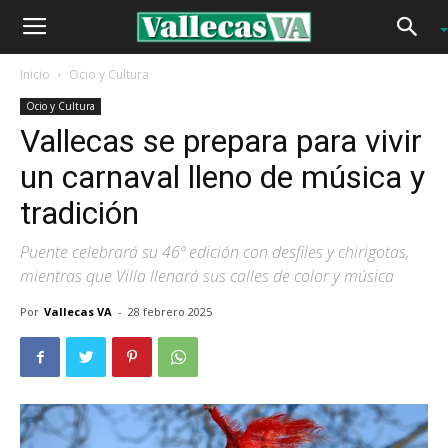
Inicio
Ocio y Cultura
Ocio y Cultura
Vallecas se prepara para vivir
un carnaval lleno de música y
tradición
Puente celebrará su 46ª edición con desfiles y chirigotas,
mientras que Villa llenará sus calles de color y música
Por
Vallecas VA
-
28 febrero 2025