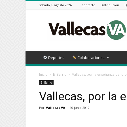
sábado, 8 agosto 2026
Contacto
Distribución
Q
Vallecas
VA
Deportes
Colaboraciones
Inicio
El Barrio
Vallecas, por la enseñanza de idi
El Barrio
Vallecas, por la
Por
Vallecas VA
-
10 junio 2017