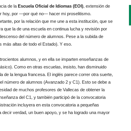
cia de la
Escuela Oficial de Idiomas (EOI)
, extensión de
ar hoy, por —por qué no— hacer mi proselitismo.
tante, por la relación que me une a esta institución, que se
a que la de una escuela en continua lucha y revisión por
 descenso del número de alumnos. Pese a la subida de
 más altas de todo el Estado). Y eso.
uatrocientos alumnos, y en ella se imparten enseñanzas de
 Básico). Como en otras escuelas, insisto, han disminuido
 de la lengua francesa. El inglés parece correr otra suerte,
 el número de alumnos (Avanzado 2 y C1). Esto se debe a
ecesidad de muchos profesores de Vallecas de obtener la
enseñanza del C1, y también participó de la convocatoria
nistración incluyera en esta convocatoria a pequeñas
a decir verdad, un buen apoyo, y se ha logrado una mayor