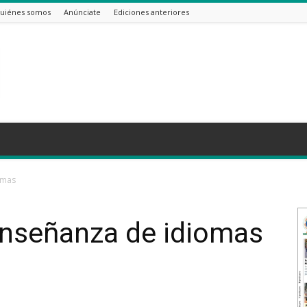
uiénes somos
Anúnciate
Ediciones anteriores
omas
 enseñanza de idiomas