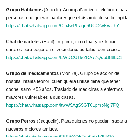
Grupo Hablamos
(Alberto). Acompañamiento telefónico para
personas que quieran hablar y que el aislamiento se lo impida.
https://chat.whatsapp.com/CIbJwPL7ojc6UC02wKwUhY.
Chat de carteles
(Raúl). Imprimir, coordinar y distribuir
carteles para pegar en el vecindario: portales, comercios.
https://chat.whatsapp.com/EWDCGHs2RA77QcpU8tfLC1.
Grupo de medicamentos
(Monika). Grupo de acción del
hospital infanta leonor: quién quiera unirse tiene que tener
coche, sano, <55 años. Traslado de medicinas a enfermos
mayores vulnerables a sus casas.
https://chat.whatsapp.com/ItwW9AgS9GT6LpmpNgl7FQ
Grupo Perros
(Jacquelin). Para quienes no puedan, sacar a
nuestros mejores amigos.
https://chat.whatsapp.com/FEBihYOkFxv0hjwb2Ij9Q0