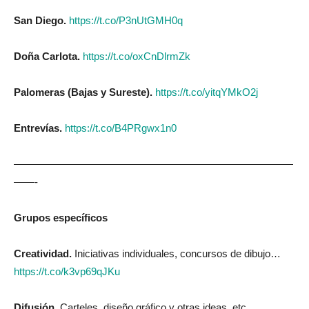
San Diego.
https://t.co/P3nUtGMH0q
Doña Carlota.
https://t.co/oxCnDlrmZk
Palomeras (Bajas y Sureste).
https://t.co/yitqYMkO2j
Entrevías.
https://t.co/B4PRgwx1n0
———————————————————————————
——-
Grupos específicos
Creatividad.
Iniciativas individuales, concursos de dibujo…
https://t.co/k3vp69qJKu
Difusión.
Carteles, diseño gráfico y otras ideas, etc…