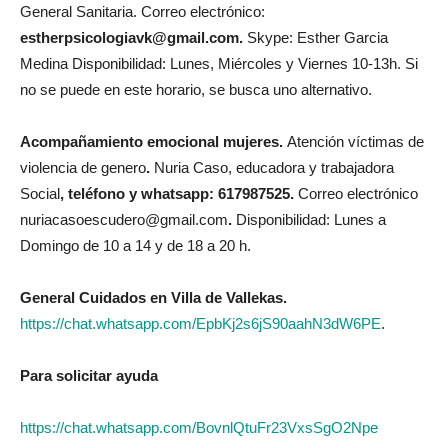
General Sanitaria.
Correo electrónico:
estherpsicologiavk@gmail.com
.
Skype: Esther Garcia
Medina
Disponibilidad: Lunes, Miércoles y Viernes 10-13h. Si
no se puede en este horario, se busca uno alternativo.
Acompañamiento emocional mujeres.
Atención víctimas de
violencia de genero
.
Nuria Caso, educadora y trabajadora
Social
,
teléfono y whatsapp: 617987525
.
Correo electrónico
nuriacasoescudero@gmail.com
.
Disponibilidad: Lunes a
Domingo de 10 a 14 y de 18 a 20 h.
General Cuidados en Villa de Vallekas.
https://chat.whatsapp.com/EpbKj2s6jS90aahN3dW6PE
.
Para solicitar ayuda
https://chat.whatsapp.com/BovnlQtuFr23VxsSgO2Npe