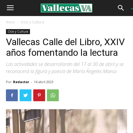
Inicio
Ocio y Cultura
Ocio y Cultura
Vallecas Calle del Libro, XXIV
años fomentando la lectura
Las actividades se desarrollarán del 17 al 30 de abril y se
reconocerá la figura y poesía de María Ángeles Maeso
Por
Redactor
-
14 abril 2023