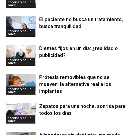
Sonrisa y salud
bucal
El paciente no busca un tratamiento,
busca tranquilidad
Sonrisa y salud
bucal
Dientes fijos en un día: ¿realidad o
publicidad?
Sonrisa y salud
bucal
Prótesis removibles que no se
mueven: la alternativa real a los
Sonrisa y salud
implantes
bucal
Zapatos para una noche, sonrisa para
todos los días
Sonrisa y salud
bucal
Alineadores sin dentista: una moda