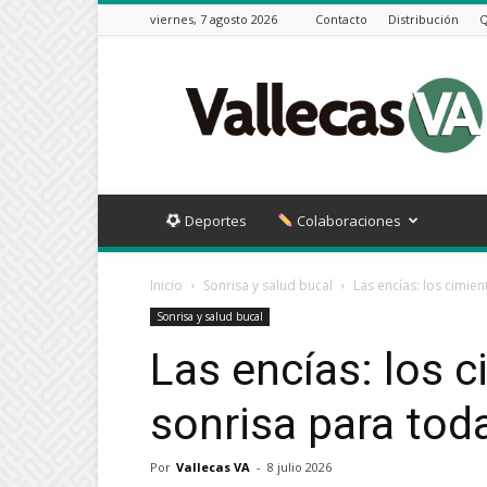
viernes, 7 agosto 2026
Contacto
Distribución
Q
Vallecas
VA
Deportes
Colaboraciones
Inicio
Sonrisa y salud bucal
Las encías: los cimie
Sonrisa y salud bucal
Las encías: los 
sonrisa para toda
Por
Vallecas VA
-
8 julio 2026