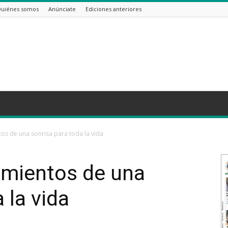
uiénes somos
Anúnciate
Ediciones anteriores
ntos de una sonrisa para toda la vida
cimientos de una
 la vida