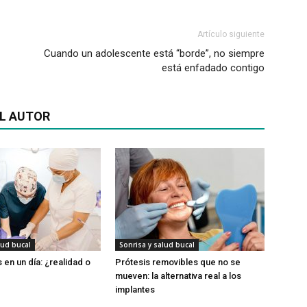
Artículo siguiente
Cuando un adolescente está “borde”, no siempre
está enfadado contigo
L AUTOR
lud bucal
Sonrisa y salud bucal
s en un día: ¿realidad o
Prótesis removibles que no se
mueven: la alternativa real a los
implantes