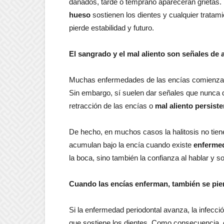
dañados, tarde o temprano aparecerán grietas.
hueso
sostienen los dientes y cualquier tratam
pierde estabilidad y futuro.
El sangrado y el mal aliento son señales de 
Muchas enfermedades de las encías comienzan 
Sin embargo, sí suelen dar señales que nunca d
retracción de las encías o
mal aliento persiste
De hecho, en muchos casos la halitosis no tien
acumulan bajo la encía cuando existe
enfermed
la boca, sino también la confianza al hablar y so
Cuando las encías enferman, también se pi
Si la enfermedad periodontal avanza, la infecci
que sostiene los dientes. Como consecuencia, 