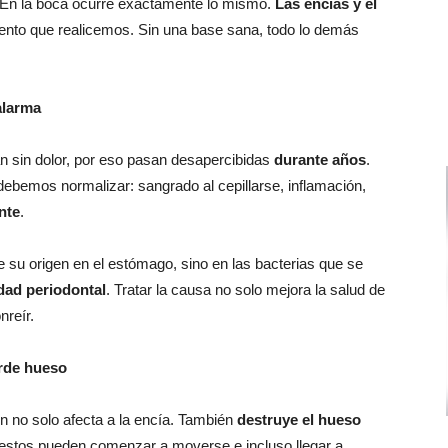
 En la boca ocurre exactamente lo mismo.
Las encías y el
iento que realicemos. Sin una base sana, todo lo demás
alarma
sin dolor, por eso pasan desapercibidas
durante años
.
ebemos normalizar: sangrado al cepillarse, inflamación,
nte
.
e su origen en el estómago, sino en las bacterias que se
ad periodontal
. Tratar la causa no solo mejora la salud de
nreír.
erde hueso
ón no solo afecta a la encía. También
destruye el hueso
estos pueden comenzar a moverse e incluso llegar a