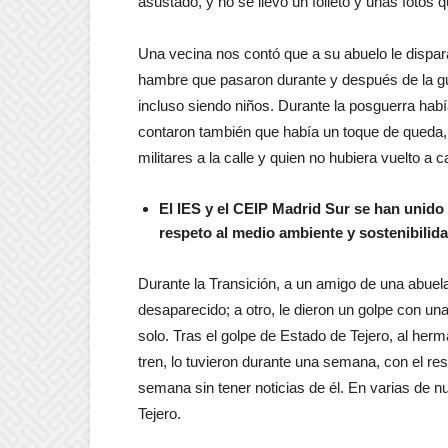
asustado, y no se llevó un folleto y unas fotos 
Una vecina nos contó que a su abuelo le disparar
hambre que pasaron durante y después de la gu
incluso siendo niños. Durante la posguerra hab
contaron también que había un toque de queda, e
militares a la calle y quien no hubiera vuelto a
El IES y el CEIP Madrid Sur se han unido 
respeto al medio ambiente y sostenibilid
Durante la Transición, a un amigo de una abuela 
desaparecido; a otro, le dieron un golpe con un
solo. Tras el golpe de Estado de Tejero, al herm
tren, lo tuvieron durante una semana, con el re
semana sin tener noticias de él. En varias de n
Tejero.