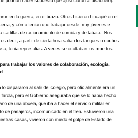
que podrían haber supuesto que ajusticiaran al bisabuelo).
on en la guerra, en el brazo. Otros hicieron hincapié en el
erra, y cómo tenían que trabajar desde muy jóvenes e
ía cartillas de racionamiento de comida y de tabaco. Nos
s decir, a partir de cierta hora salían los tanques o coches
 casa, tenía represalias. A veces se ocultaban los muertos.
para trabajar los valores de colaboración, ecología,
ad
lo dispararon al salir del colegio, pero oficialmente era un
a farola, pero el Gobierno aseguraba que se lo había hecho
ano de una abuela, que iba a hacer el servicio militar en
sto de pasajeros, incomunicado en el tren. Estuvieron una
uestras casas, vivieron con miedo el golpe de Estado de