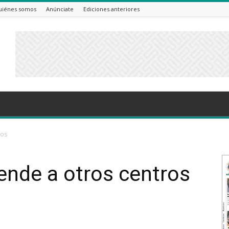
uiénes somos
Anúnciate
Ediciones anteriores
ros
iende a otros centros