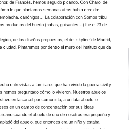
 Leonor, de Francés, hemos seguido picando. Con Charo, de
cómo lo que plantamos semanas atrás había crecido:
, remolacha, canónigos… La colaboración con Somos tribu
mos productos del huerto (habas, guisantes…) fue el 23 de
egido, de los diseños propuestos, el del ‘skyline’ de Madrid,
ciudad. Pintaremos por dentro el muro del instituto que da
ho entrevistas a familiares que han vivido la guerra civil y
Les hemos preguntado cómo lo vivieron. Nuestros abuelos
uvo en la cárcel por comunista, a un tatarabuelo lo
 meses en un campo de concentración por sus ideas
epublicano cuando el abuelo de uno de nosotros era pequeño y
e apiadó del abuelo, que entonces era un niño y estaba