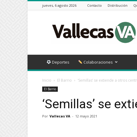
jueves, 6 agosto 2026
Contacto
Distribución
Q
Vallecas
VA
Deportes
Colaboraciones
Inicio
El Barrio
‘Semillas’ se extiende a otros cent
El Barrio
‘Semillas’ se ext
Por
Vallecas VA
-
12 mayo 2021