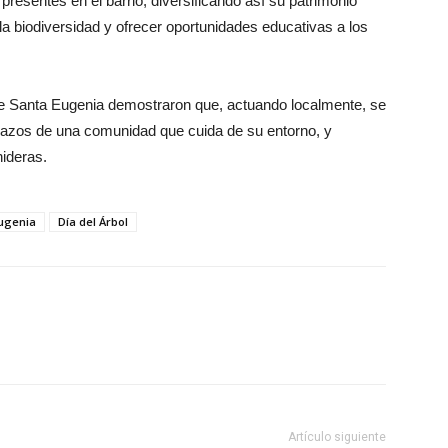
presentes en el barrio, diversificando así su patrimonio
 la biodiversidad y ofrecer oportunidades educativas a los
 de Santa Eugenia demostraron que, actuando localmente, se
 lazos de una comunidad que cuida de su entorno, y
nideras.
Eugenia
Día del Árbol
Artículo siguiente