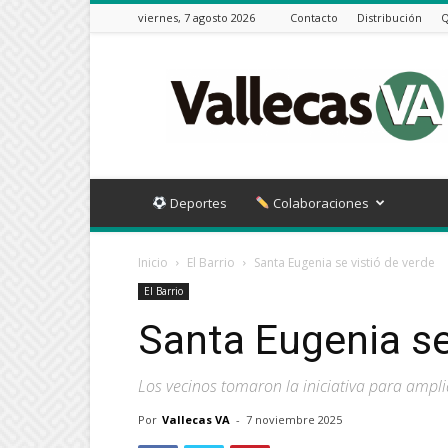
viernes, 7 agosto 2026
Contacto
Distribución
Q
Vallecas
VA
Deportes
Colaboraciones
Inicio
El Barrio
Santa Eugenia se vistió de verde
El Barrio
Santa Eugenia se
Los vecinos tomaron la iniciativa para ampl
Por
Vallecas VA
-
7 noviembre 2025