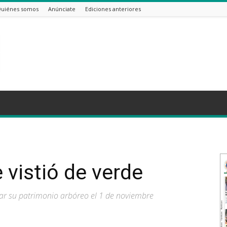
uiénes somos
Anúnciate
Ediciones anteriores
 vistió de verde
iar su patrimonio arbóreo el 1 de noviembre