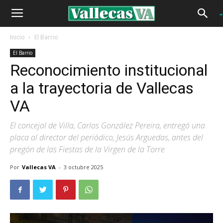
Inicio
El Barrio
El Barrio
Reconocimiento institucional
a la trayectoria de Vallecas
VA
El concejal de Villa, Carlos González Pereira, entregó una
placa al director del periódico, Jesús Arguedas, antes del
pregón de las Fiestas de la Virgen de la Torre
Por
Vallecas VA
-
3 octubre 2025