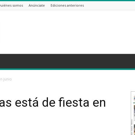
uiénes somos
Anúnciate
Ediciones anteriores
en junio
as está de fiesta en