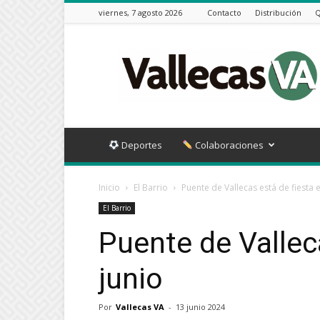
viernes, 7 agosto 2026
Contacto
Distribución
Q
Vallecas
VA
Deportes
Colaboraciones
Inicio
El Barrio
Puente de Vallecas está de fiesta 
El Barrio
Puente de Vallec
junio
Por
Vallecas VA
-
13 junio 2024