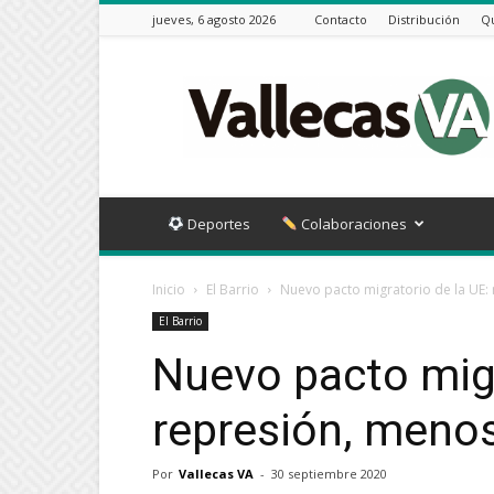
jueves, 6 agosto 2026
Contacto
Distribución
Q
Vallecas
VA
Deportes
Colaboraciones
Inicio
El Barrio
Nuevo pacto migratorio de la UE
El Barrio
Nuevo pacto migr
represión, meno
Por
Vallecas VA
-
30 septiembre 2020