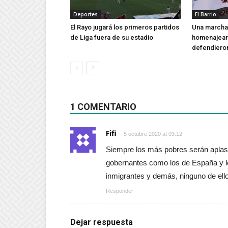
Deportes
El Barrio
El Rayo jugará los primeros partidos
Una marcha 
de Liga fuera de su estadio
homenajear 
defendieron
1 COMENTARIO
Fifi
5 octubre 2020 at 03:12
Siempre los más pobres serán aplast
gobernantes como los de España y lo
inmigrantes y demás, ninguno de ello
Responder
Dejar respuesta