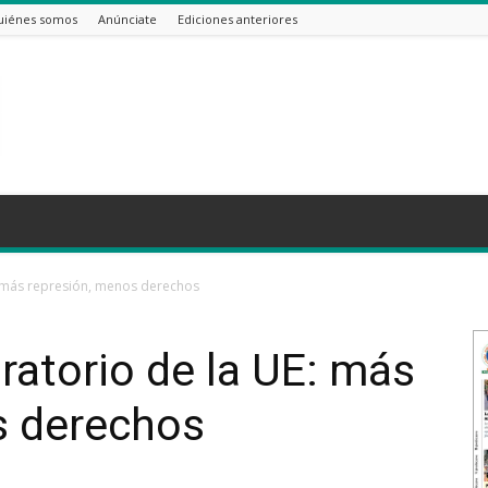
uiénes somos
Anúnciate
Ediciones anteriores
: más represión, menos derechos
atorio de la UE: más
s derechos