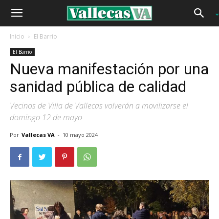
Inicio
El Barrio
El Barrio
Nueva manifestación por una
sanidad pública de calidad
Vecinos de Villa de Vallecas volverán a movilizarse el
domingo 12 de mayo
Por
Vallecas VA
-
10 mayo 2024