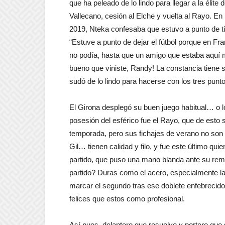
que ha peleado de lo lindo para llegar a la élite
Vallecano, cesión al Elche y vuelta al Rayo. En
2019, Nteka confesaba que estuvo a punto de ti
“Estuve a punto de dejar el fútbol porque en Fr
no podía, hasta que un amigo que estaba aquí
bueno que viniste, Randy! La constancia tiene s
sudó de lo lindo para hacerse con los tres punt
El Girona desplegó su buen juego habitual… o lo 
posesión del esférico fue el Rayo, que de esto 
temporada, pero sus fichajes de verano no son 
Gil… tienen calidad y filo, y fue este último qui
partido, que puso una mano blanda ante su rem
partido? Duras como el acero, especialmente la
marcar el segundo tras ese doblete enfebrecid
felices que estos como profesional.
Así pues, delantero que resuelve y portero que