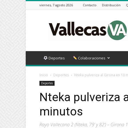
viernes, 7 agosto 2026
Contacto
Distribución
Q
Vallecas
VA
Deportes
Colaboraciones
Inicio
Deportes
Nteka pulveriza al Girona en 10 
Deportes
Nteka pulveriza 
minutos
Rayo Vallecano 2 (Nteka, 79’ y 82’) – Girona 1