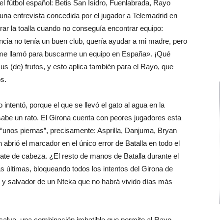
 del fútbol español: Betis San Isidro, Fuenlabrada, Rayo
 una entrevista concedida por el jugador a Telemadrid en
rar la toalla cuando no conseguía encontrar equipo:
ancia no tenía un buen club, quería ayudar a mi madre, pero
 me llamó para buscarme un equipo en España». ¡Qué
us (de) frutos, y esto aplica también para el Rayo, que
os.
intentó, porque el que se llevó el gato al agua en la
sabe un rato. El Girona cuenta con peores jugadores esta
“unos piernas”, precisamente: Asprilla, Danjuma, Bryan
en abrió el marcador en el único error de Batalla en todo el
ate de cabeza. ¿El resto de manos de Batalla durante el
s últimas, bloqueando todos los intentos del Girona de
o y salvador de un Nteka que no habrá vivido días más
 salva, una combinación imbatible que permite al Rayo