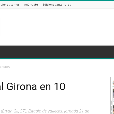
uiénes somos
Anúnciate
Ediciones anteriores
minutos
al Girona en 10
 (Bryan Gil, 57’). Estadio de Vallecas. Jornada 21 de