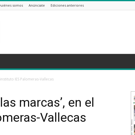
uiénes somos
Anúnciate
Ediciones anteriores
 instituto IES Palomeras-Vallecas
las marcas’, en el
lomeras-Vallecas