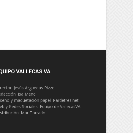
QUIPO VALLECAS VA
rector: Jesús Arguedas Rizzo
edacción:
Isa Mendi
seño y maquetación papel: Pardetres.net
eb y Redes Sociales:
Equipo de VallecasVA
stribución: Mar Torrado