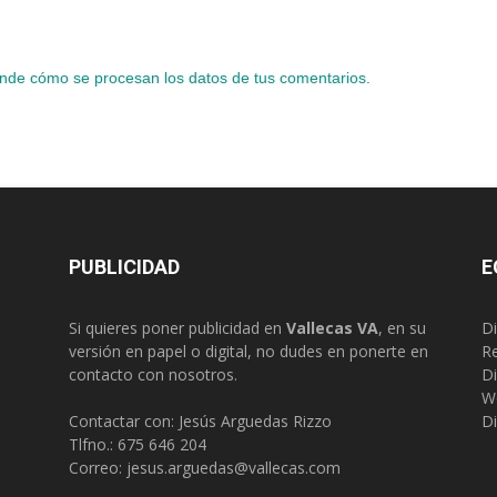
nde cómo se procesan los datos de tus comentarios.
PUBLICIDAD
E
Si quieres poner publicidad en
Vallecas VA
, en su
Di
versión en papel o digital, no dudes en ponerte en
R
contacto con nosotros.
Di
W
Contactar con: Jesús Arguedas Rizzo
Di
Tlfno.:
675 646 204
Correo:
jesus.arguedas@vallecas.com