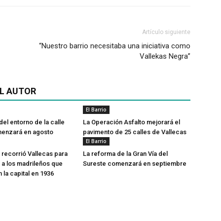
Artículo siguiente
“Nuestro barrio necesitaba una iniciativa como
Vallekas Negra”
L AUTOR
El Barrio
del entorno de la calle
La Operación Asfalto mejorará el
menzará en agosto
pavimento de 25 calles de Vallecas
El Barrio
recorrió Vallecas para
La reforma de la Gran Vía del
a los madrileños que
Sureste comenzará en septiembre
 la capital en 1936