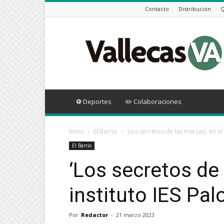
Contacto
Distribución
Q
Vallecas
VA
⚽ Deportes
✏️ Colaboraciones
Inicio
El Barrio
‘Los secretos de las marcas’, en el
El Barrio
‘Los secretos de 
instituto IES Pa
Por
Redactor
-
21 marzo 2023