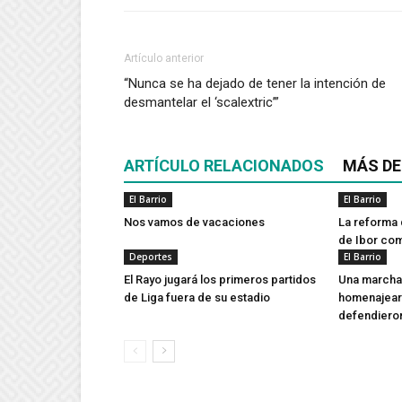
Artículo anterior
“Nunca se ha dejado de tener la intención de
desmantelar el ‘scalextric’”
ARTÍCULO RELACIONADOS
MÁS DE
El Barrio
El Barrio
Nos vamos de vacaciones
La reforma 
de Ibor co
Deportes
El Barrio
El Rayo jugará los primeros partidos
Una marcha 
de Liga fuera de su estadio
homenajear 
defendieron