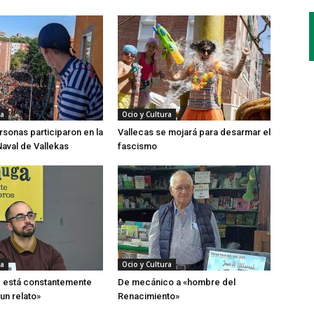
ra
Ocio y Cultura
rsonas participaron en la
Vallecas se mojará para desarmar el
Naval de Vallekas
fascismo
ra
Ocio y Cultura
d está constantemente
De mecánico a «hombre del
un relato»
Renacimiento»