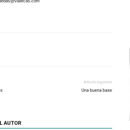
rguedas@vallecas.com
Artículo siguiente
as
Una buena base
L AUTOR