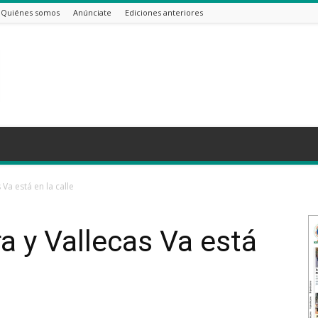
Quiénes somos
Anúnciate
Ediciones anteriores
 Va está en la calle
a y Vallecas Va está