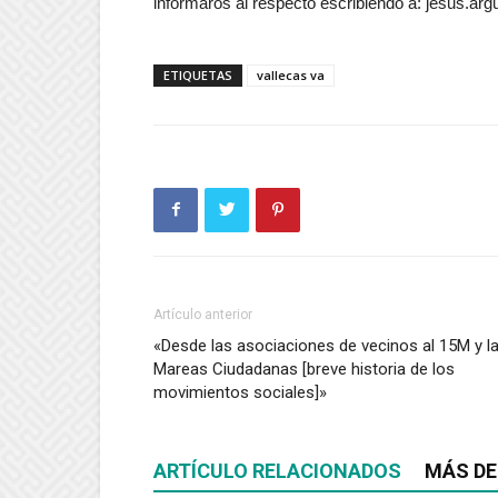
informaros al respecto escribiendo a: jesus.a
ETIQUETAS
vallecas va
Artículo anterior
«Desde las asociaciones de vecinos al 15M y l
Mareas Ciudadanas [breve historia de los
movimientos sociales]»
ARTÍCULO RELACIONADOS
MÁS DE