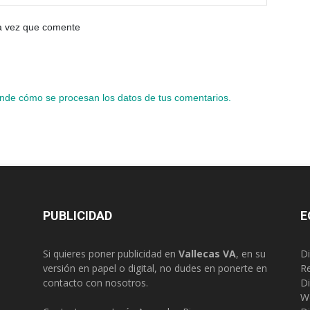
ma vez que comente
nde cómo se procesan los datos de tus comentarios.
PUBLICIDAD
E
Si quieres poner publicidad en
Vallecas VA
, en su
Di
versión en papel o digital, no dudes en ponerte en
R
contacto con nosotros.
Di
W