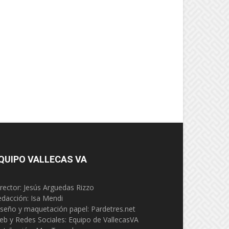
QUIPO VALLECAS VA
rector: Jesús Arguedas Rizzo
edacción:
Isa Mendi
seño y maquetación papel: Pardetres.net
eb y Redes Sociales:
Equipo de VallecasVA