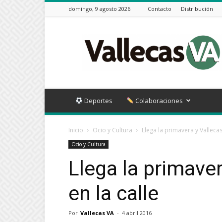
domingo, 9 agosto 2026
Contacto
Distribución
Vallecas
VA
Deportes
Colaboraciones
Inicio
Ocio y Cultura
Llega la primavera y Vallecas
Ocio y Cultura
Llega la primaver
en la calle
Por
Vallecas VA
-
4 abril 2016