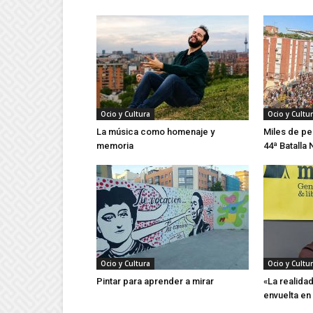
Ocio y Cultura
Ocio y Cultu
La música como homenaje y
Miles de pe
memoria
44ª Batalla 
Ocio y Cultura
Ocio y Cultu
Pintar para aprender a mirar
«La realida
envuelta en 