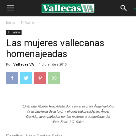
Inicio
El Barrio
El Barrio
Las mujeres vallecanas
homenajeadas
Por
Vallecas VA
-
1 diciembre 2010
El alcalde Alberto Ruíz-Gallardón con el escritor Ángel del Río
(a la izquierda de la foto) y el concejal presidente, Ángel
Garrido, acompañados por las mujeres protagonistas del
libro. Foto: J.C. Saire