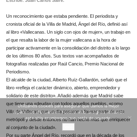
Escribe: Juan Carlos Saire.
Un reconocimiento que estaba pendiente. El periodista y
cronista oficial de la Villa de Madrid, Ángel del Río, definió así
al libro «Vallecanas. Un siglo con ojos de mujer», un trabajo en
el que resalta la labor de la mujer vallecana a la hora de
participar activamente en la consolidación del distrito a lo largo
de los últimos 80 años. Sus textos van acompañados de
fotografías realizadas por Raúl Cancio, Premio Nacional de
Periodismo.
El alcalde de la ciudad, Alberto Ruíz-Gallardón, señaló que el
libro «refleja el carácter dinámico, abierto, emprendedor y
solidario de este distrito». Añadió además que Madrid sabe
que tiene una «deuda» con todos aquellos pueblos, «como
Utilizamos cookies para asegurar que damos la mejor
Villa de Vallecas, que un día pasaron a formar parte de esta
experiencia al usuario en nuestra web. Si sigues utilizando
este sitio asumiremos que estás de acuerdo.
metrópoli y desde entonces no han hecho más que enriquecer
Vale
al conjunto de la ciudad».
Por su parte Ángel del Río, recordó que en la década de los