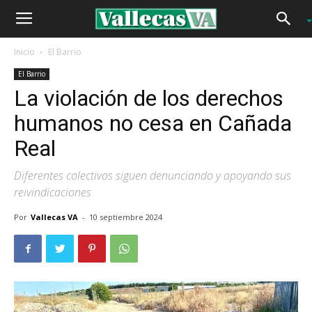
Inicio
El Barrio
El Barrio
La violación de los derechos
humanos no cesa en Cañada
Real
Diferentes colectivos siguen denunciando y apoyando sus
reivindicaciones
Por
Vallecas VA
-
10 septiembre 2024