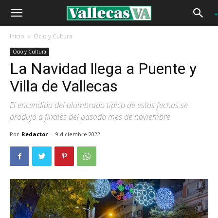
Inicio
Ocio y Cultura
Ocio y Cultura
La Navidad llega a Puente y
Villa de Vallecas
El encendido del alumbrado típico de estas fechas se
produjo a finales del pasado mes de noviembre
Por
Redactor
-
9 diciembre 2022