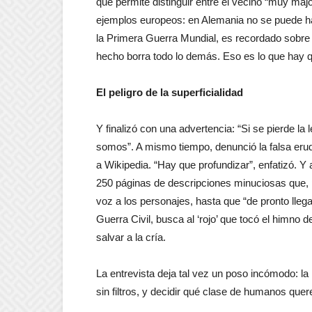
que permite distinguir entre el vecino “muy ma
ejemplos europeos: en Alemania no se puede habl
la Primera Guerra Mundial, es recordado sobre 
hecho borra todo lo demás. Eso es lo que hay q
El peligro de la superficialidad
Y finalizó con una advertencia: “Si se pierde la l
somos”. A mismo tiempo, denunció la falsa erudi
a Wikipedia. “Hay que profundizar”, enfatizó. Y a
250 páginas de descripciones minuciosas que, po
voz a los personajes, hasta que “de pronto lleg
Guerra Civil, busca al ‘rojo’ que tocó el himno d
salvar a la cría.
La entrevista deja tal vez un poso incómodo: la 
sin filtros, y decidir qué clase de humanos que