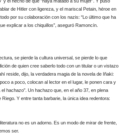
jo” y el hecho de que “haya matado a su mujer”. Y puso
ar de Hitler con ligereza, y el mariscal Petain, héroe en
todo por su colaboración con los nazis: “Lo último que ha
ue explicar a los chiquillos”, aseguró Ramoncín.
ectura, se pierde la cultura universal, se pierde lo que
ción de quien cree saberlo todo con un titular o un vistazo
hí reside, dijo, la verdadera magia de la novela de Iñaki:
co a poco, colocan al lector en el lugar, le ponen cara y
a el hachazo”. Un hachazo que, en el año 37, en plena
e Riego. Y entre tanta barbarie, la única idea redentora:
literatura no es un adorno. Es un modo de mirar de frente,
remos ser.