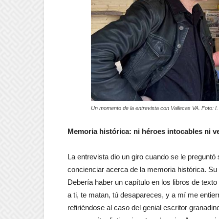
Un momento de la entrevista con Vallecas VA. Foto: I
Memoria histórica: ni héroes intocables ni 
La entrevista dio un giro cuando se le pregunt
concienciar acerca de la memoria histórica. S
Debería haber un capítulo en los libros de tex
a ti, te matan, tú desapareces, y a mí me entier
refiriéndose al caso del genial escritor granadi