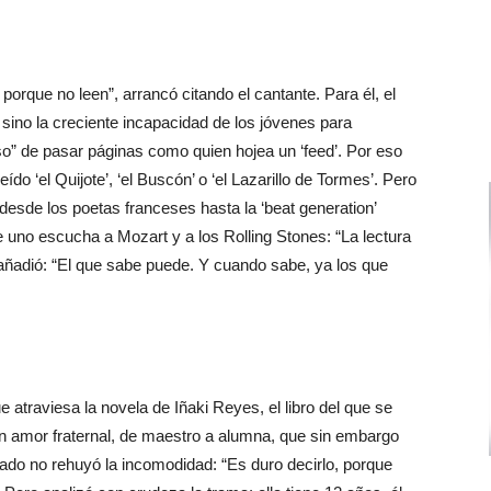
orque no leen”, arrancó citando el cantante. Para él, el
 sino la creciente incapacidad de los jóvenes para
oso” de pasar páginas como quien hojea un ‘feed’. Por eso
do ‘el Quijote’, ‘el Buscón’ o ‘el Lazarillo de Tormes’. Pero
desde los poetas franceses hasta la ‘beat generation’
uno escucha a Mozart y a los Rolling Stones: “La lectura
añadió: “El que sabe puede. Y cuando sabe, ya los que
 atraviesa la novela de Iñaki Reyes, el libro del que se
: un amor fraternal, de maestro a alumna, que sin embargo
tado no rehuyó la incomodidad: “Es duro decirlo, porque