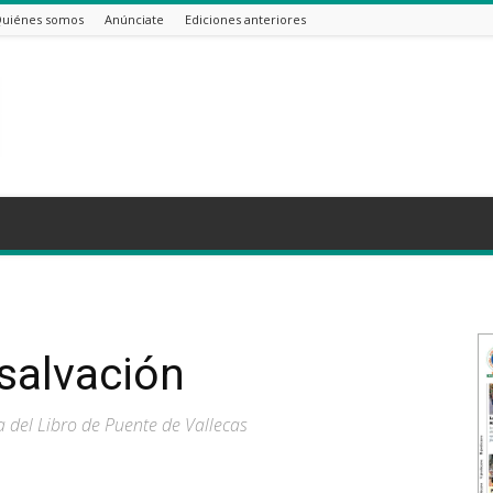
uiénes somos
Anúnciate
Ediciones anteriores
salvación
a del Libro de Puente de Vallecas