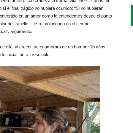
ero analizó con crudeza la trama: ella tiene 12 años, él
si el final trágico no hubiera ocurrido: “Si no hubieran
convertido en un amor como lo entendemos desde el punto
, olor del cabello… eso, prolongado en el tiempo,
xual”, argumentó.
 que ella, al crecer, se enamorara de un hombre 10 años
o inicial fuera irresoluble.