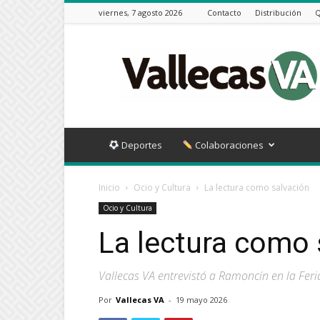
viernes, 7 agosto 2026
Contacto
Distribución
Q
Vallecas
VA
Deportes
Colaboraciones
Inicio
Ocio y Cultura
La lectura como salvación
Ocio y Cultura
La lectura como 
Vallecas VA entrevistó a Ramoncín en la Feri
Por
Vallecas VA
-
19 mayo 2026