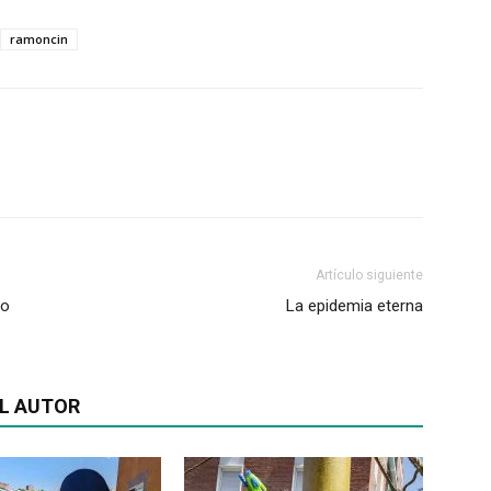
ramoncin
Artículo siguiente
co
La epidemia eterna
L AUTOR