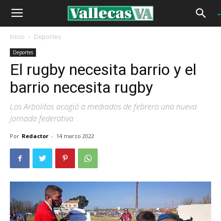
Inicio
Deportes
Deportes
El rugby necesita barrio y el
barrio necesita rugby
Los Arbolitos acogió a mediados de febrero una nueva
jornada federativa
Por
Redactor
-
14 marzo 2022