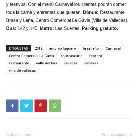
y festivos. Con el menú Carnaval los clientes podrán comer
toda la carne y entrantes que quieran.
Dónde:
Restaurante
Brasa y Leña, Centro Comercial La Gavia (Villa de Vallecas).
Bus:
142 y 145.
Metro:
Las Suertes.
Parking gratuito.
ETIQUETAS
2012
antonio luquero
brasileño
Carnaval
Centro Comercial La Gavia
churrascaría
febrero
restaurante
valle del kas
vallecas
vallekas
villa de vallecas
Artículo anterior
Artículo siguiente