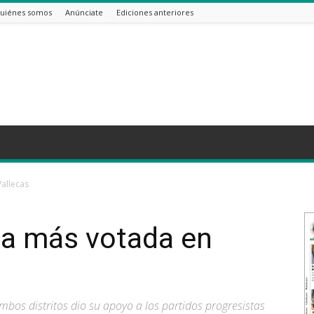
uiénes somos
Anúnciate
Ediciones anteriores
Vallecas
rza más votada en
mbos distritos dio su apoyo a los partidos progresistas