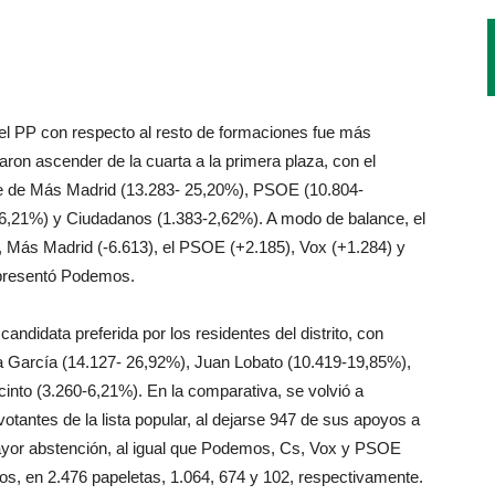
a del PP con respecto al resto de formaciones fue más
ron ascender de la cuarta a la primera plaza, con el
nte de Más Madrid (13.283- 25,20%), PSOE (10.804-
6,21%) y Ciudadanos (1.383-2,62%). A modo de balance, el
 Más Madrid (-6.613), el PSOE (+2.185), Vox (+1.284) y
 presentó Podemos.
ndidata preferida por los residentes del distrito, con
a García (14.127- 26,92%), Juan Lobato (10.419-19,85%),
into (3.260-6,21%). En la comparativa, se volvió a
 votantes de la lista popular, al dejarse 947 de sus apoyos a
ayor abstención, al igual que Podemos, Cs, Vox y PSOE
s, en 2.476 papeletas, 1.064, 674 y 102, respectivamente.