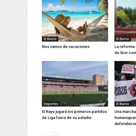
El Barrio
El Barrio
Nos vamos de vacaciones
La reforma 
de Ibor co
Deportes
El Barrio
El Rayo jugará los primeros partidos
Una marcha 
de Liga fuera de su estadio
homenajear 
defendieron