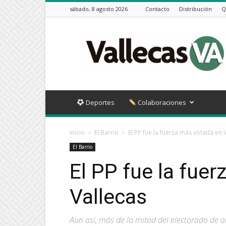
sábado, 8 agosto 2026
Contacto
Distribución
Q
Vallecas
VA
Deportes
Colaboraciones
Inicio
El Barrio
El PP fue la fuerza más votada en 
El Barrio
El PP fue la fue
Vallecas
Aun así, más de la mitad del electorado de a