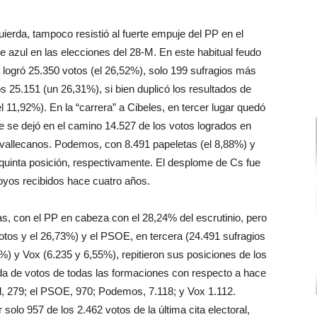
quierda, tampoco resistió al fuerte empuje del PP en el
 de azul en las elecciones del 28-M. En este habitual feudo
 logró 25.350 votos (el 26,52%), solo 199 sufragios más
 25.151 (un 26,31%), si bien duplicó los resultados de
l 11,92%). En la “carrera” a Cibeles, en tercer lugar quedó
 se dejó en el camino 14.527 de los votos logrados en
s vallecanos. Podemos, con 8.491 papeletas (el 8,88%) y
 quinta posición, respectivamente. El desplome de Cs fue
poyos recibidos hace cuatro años.
as, con el PP en cabeza con el 28,24% del escrutinio, pero
tos y el 26,73%) y el PSOE, en tercera (24.491 sufragios
) y Vox (6.235 y 6,55%), repitieron sus posiciones de los
da de votos de todas las formaciones con respecto a hace
, 279; el PSOE, 970; Podemos, 7.118; y Vox 1.112.
olo 957 de los 2.462 votos de la última cita electoral,