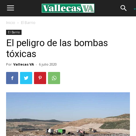
Inicio
El Barrio
El Barrio
El peligro de las bombas
tóxicas
Por
Vallecas VA
-
6 julio 2020