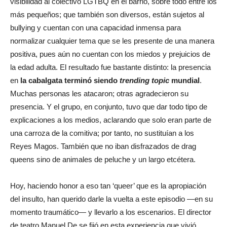
visibilidad al colectivo LGTBQ en el barrio, sobre todo entre los
más pequeños; que también son diversos, están sujetos al
bullying y cuentan con una capacidad inmensa para
normalizar cualquier tema que se les presente de una manera
positiva, pues aún no cuentan con los miedos y prejuicios de
la edad adulta. El resultado fue bastante distinto: la presencia
en
la cabalgata terminó siendo
trending topic
mundial
.
Muchas personas les atacaron; otras agradecieron su
presencia. Y el grupo, en conjunto, tuvo que dar todo tipo de
explicaciones a los medios, aclarando que solo eran parte de
una carroza de la comitiva; por tanto, no sustituían a los
Reyes Magos. También que no iban disfrazados de drag
queens sino de animales de peluche y un largo etcétera.
Hoy, haciendo honor a eso tan ‘queer’ que es la apropiación
del insulto, han querido darle la vuelta a este episodio —en su
momento traumático— y llevarlo a los escenarios. El director
de teatro Manuel De se fijó en esta experiencia que vivió