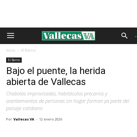
Inicio
El Barrio
El Barrio
Bajo el puente, la herida
abierta de Vallecas
Chabolas improvisadas, habitáculos precarios y
asentamientos de personas sin hogar forman ya parte del
paisaje cotidiano
Por
Vallecas VA
-
12 enero 2026