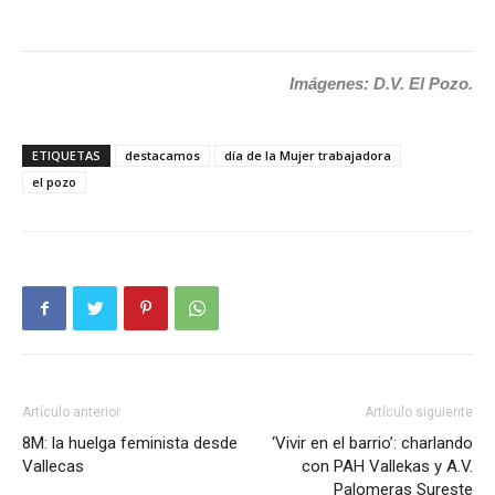
Imágenes: D.V. El Pozo.
ETIQUETAS
destacamos
día de la Mujer trabajadora
el pozo
Artículo anterior
Artículo siguiente
8M: la huelga feminista desde
‘Vivir en el barrio’: charlando
Vallecas
con PAH Vallekas y A.V.
Palomeras Sureste