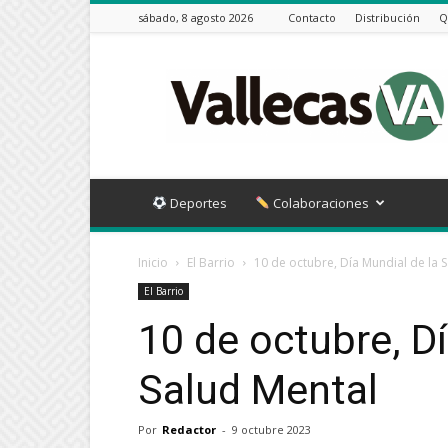
sábado, 8 agosto 2026
Contacto
Distribución
Q
Vallecas
VA
Deportes
Colaboraciones
Inicio
El Barrio
10 de octubre, Día Mundial de la 
El Barrio
10 de octubre, D
Salud Mental
Por
Redactor
-
9 octubre 2023