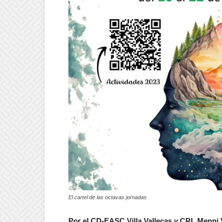
El cartel de las octavas jornadas
Por el CD-EASC Villa Vallecas
y CRL Menni 