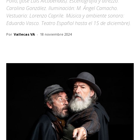
Pollo, (José Luis Alcobendas). Escenografía y atrezzo:
Carolina González. Iluminación: M. Ángel Camacho.
Vestuario: Lorenzo Caprile. Música y ambiente sonoro:
Eduardo Vasco. Teatro Español hasta el 15 de diciembre).
Por
Vallecas VA
-
18 noviembre 2024