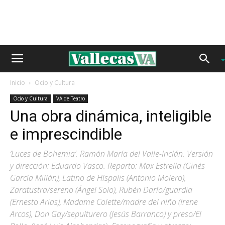
Inicio
Ocio y Cultura
Ocio y Cultura
VA de Teatro
Una obra dinámica, inteligible
e imprescindible
‘Luces de Bohemia’. Ramón María del Valle-Inclán. Versión
y dirección: Eduardo Vasco. Reparto: Max Estrella (Ginés
García Millán), Latino de Híspalis (Antonio Molero),
Zaratustra/sereno (Ángel Solo), Rubén Darío/guardia
(Ernesto Arias), Madame Colette/madre del niño (Irene
Arcos), Don Gay/sepulturero (Jesús Barranco) y preso/El