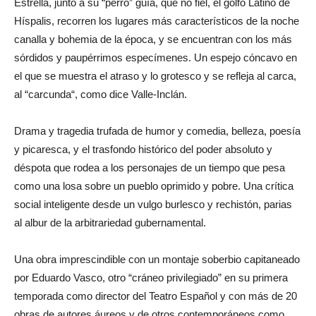
Estrella, junto a su “perro” guía, que no fiel, el golfo Latino de
Híspalis, recorren los lugares más característicos de la noche
canalla y bohemia de la época, y se encuentran con los más
sórdidos y paupérrimos especímenes. Un espejo cóncavo en
el que se muestra el atraso y lo grotesco y se refleja al carca,
al “carcunda“, como dice Valle-Inclán.
Drama y tragedia trufada de humor y comedia, belleza, poesía
y picaresca, y el trasfondo histórico del poder absoluto y
déspota que rodea a los personajes de un tiempo que pesa
como una losa sobre un pueblo oprimido y pobre. Una crítica
social inteligente desde un vulgo burlesco y rechistón, parias
al albur de la arbitrariedad gubernamental.
Una obra imprescindible con un montaje soberbio capitaneado
por Eduardo Vasco, otro “cráneo privilegiado” en su primera
temporada como director del Teatro Español y con más de 20
obras de autores áureos y de otros contemporáneos como