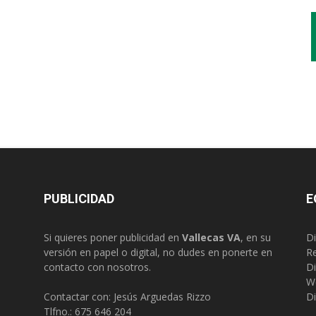
PUBLICIDAD
E
Si quieres poner publicidad en
Vallecas VA
, en su
Di
versión en papel o digital, no dudes en ponerte en
R
contacto con nosotros.
Di
W
Contactar con: Jesús Arguedas Rizzo
Di
Tlfno.:
675 646 204