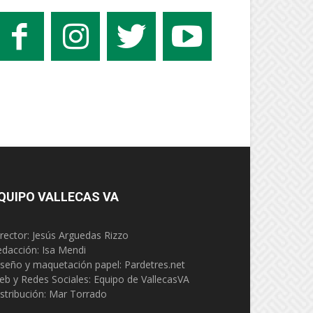
QUIPO VALLECAS VA
rector: Jesús Arguedas Rizzo
edacción:
Isa Mendi
seño y maquetación papel: Pardetres.net
eb y Redes Sociales:
Equipo de VallecasVA
stribución: Mar Torrado