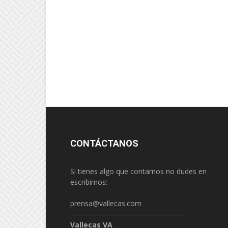
CONTÁCTANOS
Si tienes algo que contarnos no dudes en
escribirnos:
prensa@vallecas.com
———————————————
Vallecas VA