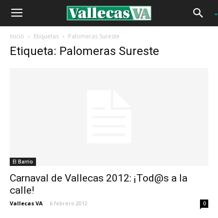
Inicio
Etiquetas
Palomeras Sureste
Etiqueta: Palomeras Sureste
El Barrio
Carnaval de Vallecas 2012: ¡Tod@s a la
calle!
Vallecas VA
-
6 febrero 2012
0