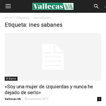
Inicio
Etiquetas
Ines sabanes
Etiqueta: ines sabanes
El Barrio
«Soy una mujer de izquierdas y nunca he
dejado de serlo»
Vallecas VA
-
18 noviembre 2011
0