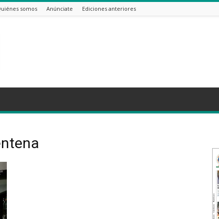
uiénes somos
Anúnciate
Ediciones anteriores
entena