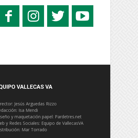
QUIPO VALLECAS VA
rector: Jesús Arguedas Rizzo
edacción:
Isa Mendi
seño y maquetación papel: Pardetres.net
eb y Redes Sociales:
Equipo de VallecasVA
stribución: Mar Torrado