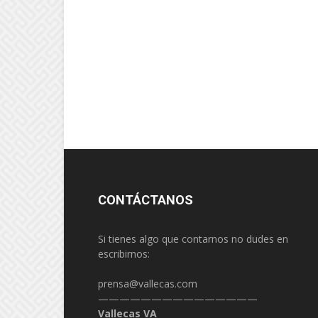
CONTÁCTANOS
Si tienes algo que contarnos no dudes en
escribirnos:
prensa@vallecas.com
———————————————
Vallecas VA