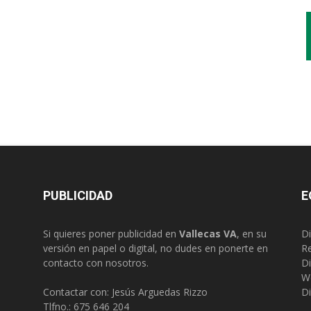
PUBLICIDAD
E
Si quieres poner publicidad en
Vallecas VA
, en su
Di
versión en papel o digital, no dudes en ponerte en
R
contacto con nosotros.
Di
W
Contactar con: Jesús Arguedas Rizzo
Di
Tlfno.:
675 646 204