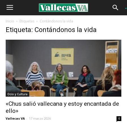
Inicio
Etiquetas
Contándonos la vida
Etiqueta: Contándonos la vida
Ocio y Cultura
«Chus salió vallecana y estoy encantada de
ello»
Vallecas VA
-
17 marzo 2026
0