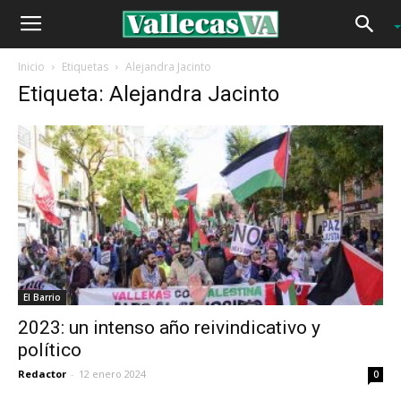
Inicio
Etiquetas
Alejandra Jacinto
Etiqueta: Alejandra Jacinto
El Barrio
2023: un intenso año reivindicativo y
político
Redactor
-
12 enero 2024
0