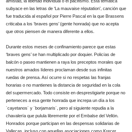
amistad, la libertad individual o el pacifismo. Esta temática
subyace en las letras de ‘La mauvaise réputation’, canción que
fue traducida al español por Pierre Pascal en la que Brassens
criticaba a los ‘braves gens’ (gente honrada) que no acepta
que otros piensen de manera diferente a ellos.
Durante estos meses de confinamiento parece que estas
‘braves gens’ se han multiplicado por doquier. Policías de
balcón o paseo mantienen a raya los preceptos morales que
nuestros amados líderes proclaman desde sus infinitas
ruedas de prensa. Así ocurre si no respetas las franjas
horarias o no mantienes la distancia de seguridad en la cola
del supermercado. Todo consiste en desprestigiarte porque no
perteneces a esa gente honrada que increpa un día a los
´cayetanos´ y ´borjamaris´, pero al siguiente repudia a la
chavalería que pulula libremente por el Embalse del Vellón.
Honrados porque participan en las despensas solidarias de
Vallecas, incluso con aquellas asociaciones como Krecer,