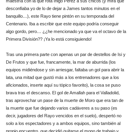
maestría con la que rota Íñigo Pérez a sus chicos (y mira que
desconfiaba yo de lo de dejar a James tantos minutos en el
banquillo…), este Rayo tiene pintón en su temporada del
Centenario. Iba a escribir que este equipo podría conseguir
algo gordo, pero… ¿¿he mencionado ya que va el octavo de la
Primera División?? ¡Ya lo está consiguiendo!
Tras una primera parte con apenas un par de destellos de Isi y
De Frutos y que fue, francamente, la mar de aburrida (los
equipos midiéndose y sin arriesgar, faltaba un gol para abrir la
lata, una mitad que gustó más a los entrenadores que a los
aficionados, inserte aquí su tópico favorito), la cosa se puso
brava tras el descanso. El gol de Amallah para el Valladolid,
tras aprovechar un pase de la muerte de Moro que era tan de
la muerte que fue dejando varios cadáveres a su paso (es
decir, jugadores del Rayo vencidos en el suelo), despertó no
solo a los espectadores y a ambos equipos, sino también al
propio encuentro, que decidió quitarse el mono de trabajo y