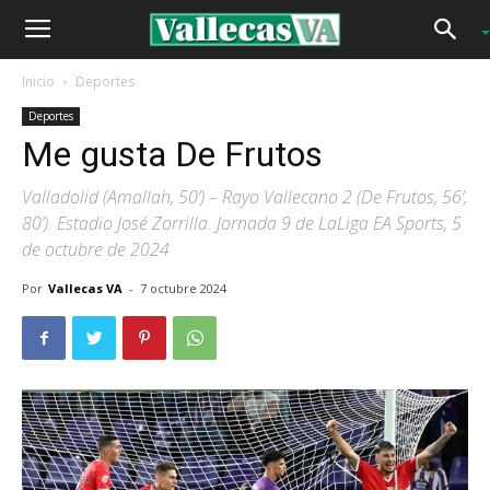
Inicio
Deportes
Deportes
Me gusta De Frutos
Valladolid (Amallah, 50’) – Rayo Vallecano 2 (De Frutos, 56’,
80’). Estadio José Zorrilla. Jornada 9 de LaLiga EA Sports, 5
de octubre de 2024
Por
Vallecas VA
-
7 octubre 2024