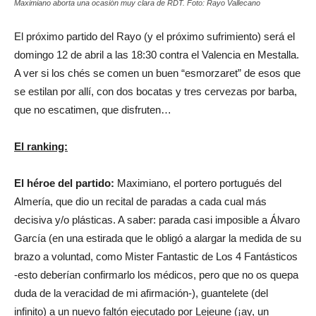
Maximiano aborta una ocasión muy clara de RDT. Foto: Rayo Vallecano
El próximo partido del Rayo (y el próximo sufrimiento) será el
domingo 12 de abril a las 18:30 contra el Valencia en Mestalla.
A ver si los chés se comen un buen “esmorzaret” de esos que
se estilan por allí, con dos bocatas y tres cervezas por barba,
que no escatimen, que disfruten…
El ranking:
El héroe del partido:
Maximiano, el portero portugués del
Almería, que dio un recital de paradas a cada cual más
decisiva y/o plásticas. A saber: parada casi imposible a Álvaro
García (en una estirada que le obligó a alargar la medida de su
brazo a voluntad, como Mister Fantastic de Los 4 Fantásticos
-esto deberían confirmarlo los médicos, pero que no os quepa
duda de la veracidad de mi afirmación-), guantelete (del
infinito) a un nuevo faltón ejecutado por Lejeune (¡ay, un