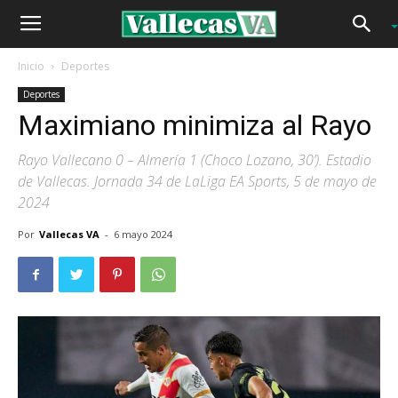
Inicio
Deportes
Deportes
Maximiano minimiza al Rayo
Rayo Vallecano 0 – Almería 1 (Choco Lozano, 30’). Estadio
de Vallecas. Jornada 34 de LaLiga EA Sports, 5 de mayo de
2024
Por
Vallecas VA
-
6 mayo 2024