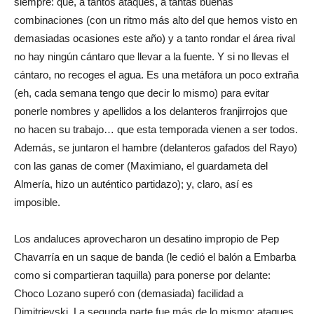
siempre: que, a tantos ataques, a tantas buenas
combinaciones (con un ritmo más alto del que hemos visto en
demasiadas ocasiones este año) y a tanto rondar el área rival
no hay ningún cántaro que llevar a la fuente. Y si no llevas el
cántaro, no recoges el agua. Es una metáfora un poco extraña
(eh, cada semana tengo que decir lo mismo) para evitar
ponerle nombres y apellidos a los delanteros franjirrojos que
no hacen su trabajo… que esta temporada vienen a ser todos.
Además, se juntaron el hambre (delanteros gafados del Rayo)
con las ganas de comer (Maximiano, el guardameta del
Almería, hizo un auténtico partidazo); y, claro, así es
imposible.
Los andaluces aprovecharon un desatino impropio de Pep
Chavarría en un saque de banda (le cedió el balón a Embarba
como si compartieran taquilla) para ponerse por delante:
Choco Lozano superó con (demasiada) facilidad a
Dimitrievski. La segunda parte fue más de lo mismo: ataques