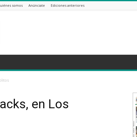
uiénes somos
Anúnciate
Ediciones anteriores
olitos
lacks, en Los