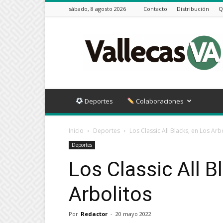
sábado, 8 agosto 2026
Contacto
Distribución
Q
Vallecas
VA
Deportes
Colaboraciones
Inicio
Deportes
Los Classic All Blacks, en Los Arb
Deportes
Los Classic All B
Arbolitos
Por
Redactor
-
20 mayo 2022