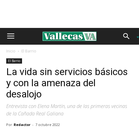
Inicio
El Barrio
El Barrio
La vida sin servicios básicos
y con la amenaza del
desalojo
Entrevista con Elena Martín, una de las primeras vecinas
de la Cañada Real Galiana
Por
Redactor
-
7 octubre 2022