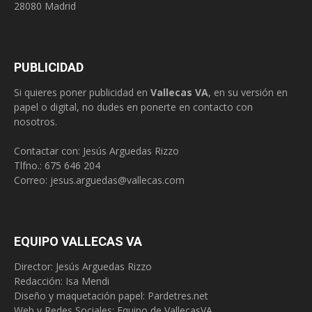
28080 Madrid
PUBLICIDAD
Si quieres poner publicidad en
Vallecas VA
, en su versión en
papel o digital, no dudes en ponerte en contacto con
nosotros.
Contactar con: Jesús Arguedas Rizzo
Tlfno.:
675 646 204
Correo:
jesus.arguedas@vallecas.com
EQUIPO VALLECAS VA
Director: Jesús Arguedas Rizzo
Redacción:
Isa Mendi
Diseño y maquetación papel: Pardetres.net
Web y Redes Sociales:
Equipo de VallecasVA