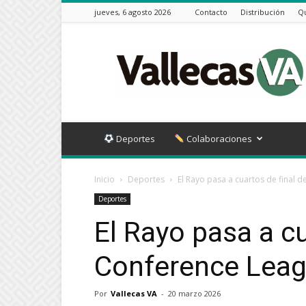
jueves, 6 agosto 2026
Contacto
Distribución
Q
Vallecas
VA
Deportes
Colaboraciones
Inicio
Deportes
El Rayo pasa a cuartos de final 
Deportes
El Rayo pasa a cu
Conference Lea
Por
Vallecas VA
-
20 marzo 2026