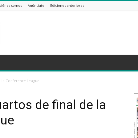
uiénes somos
Anúnciate
Ediciones anteriores
de la Conference League
artos de final de la
gue