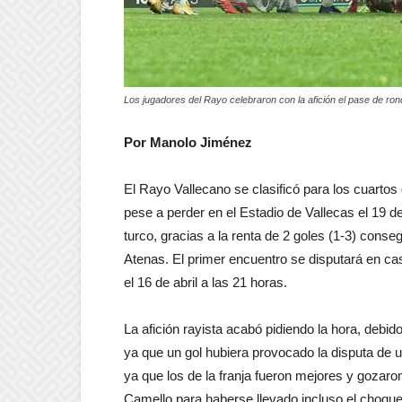
Los jugadores del Rayo celebraron con la afición el pase de ro
Por Manolo Jiménez
El Rayo Vallecano se clasificó para los cuarto
pese a perder en el Estadio de Vallecas el 19 d
turco, gracias a la renta de 2 goles (1-3) conse
Atenas. El primer encuentro se disputará en casa 
el 16 de abril a las 21 horas.
La afición rayista acabó pidiendo la hora, debido
ya que un gol hubiera provocado la disputa de u
ya que los de la franja fueron mejores y gozaro
Camello para haberse llevado incluso el choque.