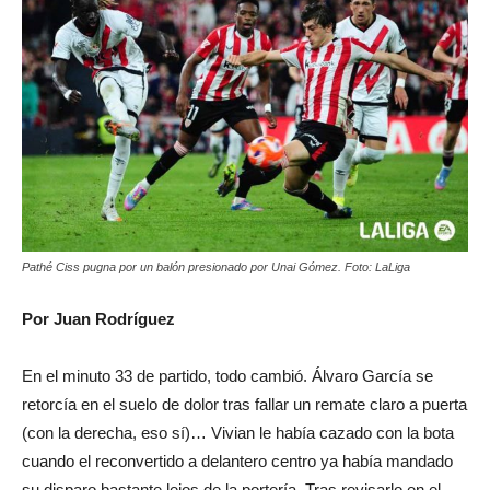
Pathé Ciss pugna por un balón presionado por Unai Gómez. Foto: LaLiga
Por Juan Rodríguez
En el minuto 33 de partido, todo cambió. Álvaro García se
retorcía en el suelo de dolor tras fallar un remate claro a puerta
(con la derecha, eso sí)… Vivian le había cazado con la bota
cuando el reconvertido a delantero centro ya había mandado
su disparo bastante lejos de la portería. Tras revisarlo en el