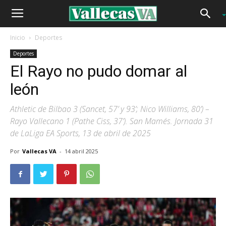
Inicio
Deportes
Deportes
El Rayo no pudo domar al
león
Athletic de Bilbao 3 (Sancet, 57’ y 93’; Nico Williams, 80’) –
Rayo Vallecano 1 (Pathe Ciss, 37’). San Mamés. Jornada 31
de LaLiga EA Sports, 13 de abril de 2025
Por
Vallecas VA
-
14 abril 2025