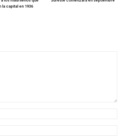
a los madrileños que
Sureste comenzará en septiembre
 la capital en 1936