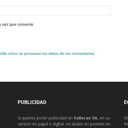
ma vez que comente
nde cómo se procesan los datos de tus comentarios.
PUBLICIDAD
E
Si quieres poner publicidad en
Vallecas VA
, en su
Di
versión en papel o digital, no dudes en ponerte en
R