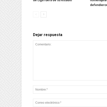
de Liga fuera de su estadio
homenajear 
defendieron
Dejar respuesta