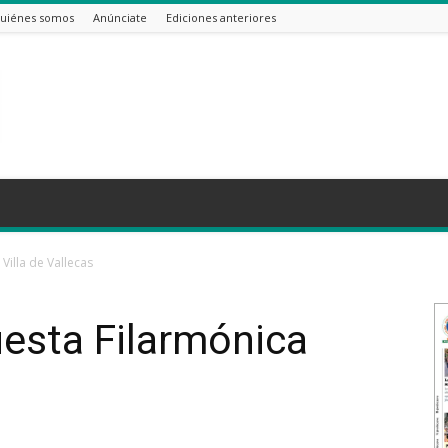
uiénes somos
Anúnciate
Ediciones anteriores
Villa de Vallecas
uesta Filarmónica