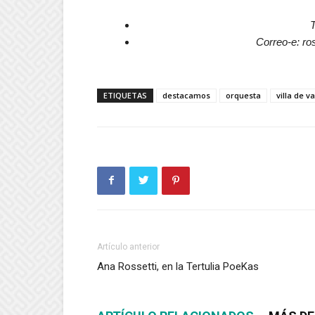
T
Correo-e: r
ETIQUETAS
destacamos
orquesta
villa de v
Artículo anterior
Ana Rossetti, en la Tertulia PoeKas