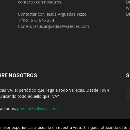
contacto con nosotros.
Di
W
Contactar con: Jesús Arguedas Rizzo
Di
Tlfno.:
675 646 204
Correo:
jesus.arguedas@vallecas.com
BRE NOSOTROS
S
ecas VA, el periódico que llega a todo Vallecas. Desde 1994
nicando todo aquello que “VA"
áctanos:
prensa@vallecas.com
mejor experiencia al usuario en nuestra web. Si sigues utilizando este