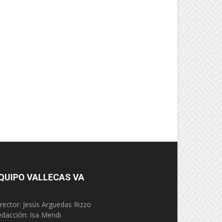
QUIPO VALLECAS VA
rector: Jesús Arguedas Rizzo
edacción:
Isa Mendi