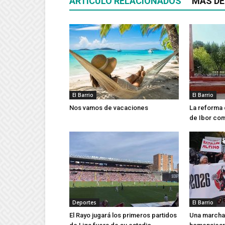
ARTÍCULO RELACIONADOS
MÁS DE
El Barrio
El Barrio
Nos vamos de vacaciones
La reforma 
de Ibor co
Deportes
El Barrio
El Rayo jugará los primeros partidos
Una marcha 