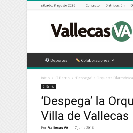
sábado, 8 agosto 2026
Contacto
Distribución
Q
Vallecas
VA
Deportes
Colaboraciones
Inicio
El Barrio
‘Despega’ la Orquesta Filarmónica 
El Barrio
‘Despega’ la Orq
Villa de Vallecas
Por
Vallecas VA
-
17 junio 2016