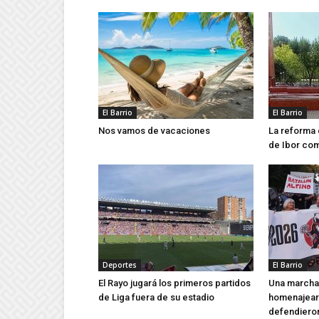
El Barrio
El Barrio
Nos vamos de vacaciones
La reforma 
de Ibor co
Deportes
El Barrio
El Rayo jugará los primeros partidos
Una marcha 
de Liga fuera de su estadio
homenajear 
defendieron