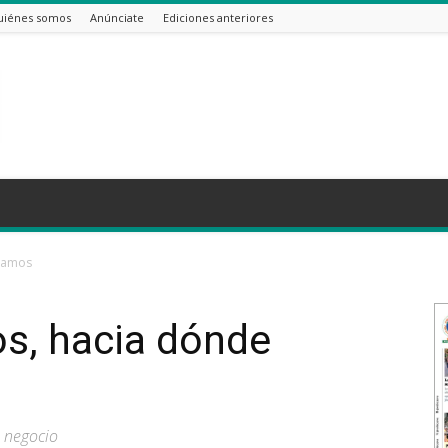
uiénes somos
Anúnciate
Ediciones anteriores
vamos
s, hacia dónde
o negocio