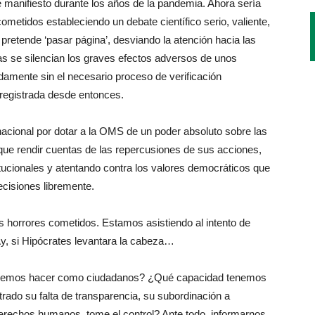
 manifiesto durante los años de la pandemia. Ahora sería
ometidos estableciendo un debate científico serio, valiente,
e pretende ‘pasar página’, desviando la atención hacia las
ras se silencian los graves efectos adversos de unos
amente sin el necesario proceso de verificación
 registrada desde entonces.
nacional por dotar a la OMS de un poder absoluto sobre las
 que rendir cuentas de las repercusiones de sus acciones,
ucionales y atentando contra los valores democráticos que
ecisiones libremente.
s horrores cometidos. Estamos asistiendo al intento de
. Ay, si Hipócrates levantara la cabeza…
podemos hacer como ciudadanos? ¿Qué capacidad tenemos
rado su falta de transparencia, su subordinación a
 derechos humanos, tome el control? Ante todo, informarnos,