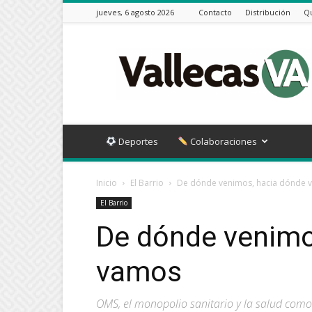
jueves, 6 agosto 2026
Contacto
Distribución
Q
Vallecas
VA
Deportes
Colaboraciones
Inicio
El Barrio
De dónde venimos, hacia dónde 
El Barrio
De dónde venimo
vamos
OMS, el monopolio sanitario y la salud com